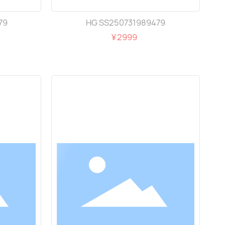
79
HG SS250731989479
¥ 2999
加入购物车