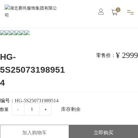
0
首页
集团概况
¥ 2999
HG-
零售价：
5S25073198951
智能工厂
4
高级定制
编号：
HG-5S250731989514
成衣系列
库存剩余
数量
-
+
职业装
加入购物车
立即购买