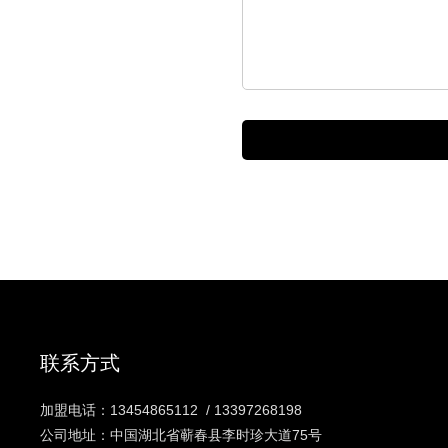
联系方式
加盟电话：
13454865112
/
13397268198
公司地址：中国湖北省蕲春县李时珍大道75号