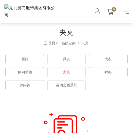
0
夹克
首页
首页
夹克
高级定制
集团概况
西服
风衣
大衣
智能工厂
休闲单西
夹克
衬衫
高级定制
休闲裤
运动套西系列
成衣系列
职业装