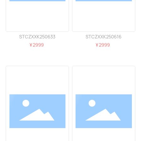
STCZXXK250633
STCZXXK250616
¥ 2999
¥ 2999
加入购物车
加入购物车