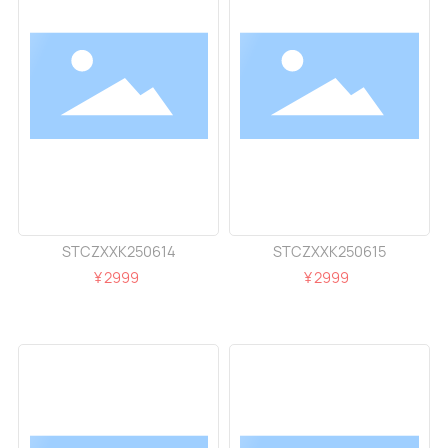
STCZXXK250614
STCZXXK250615
¥ 2999
¥ 2999
加入购物车
加入购物车