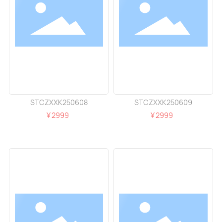
STCZXXK250608
STCZXXK250609
¥ 2999
¥ 2999
加入购物车
加入购物车