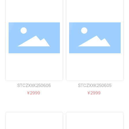
加入购物车
加入购物车
STCZXXK250606
STCZXXK250605
¥ 2999
¥ 2999
加入购物车
加入购物车