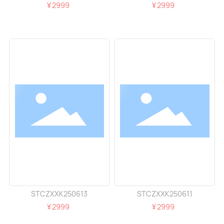
¥ 2999
¥ 2999
加入购物车
加入购物车
STCZXXK250613
STCZXXK250611
¥ 2999
¥ 2999