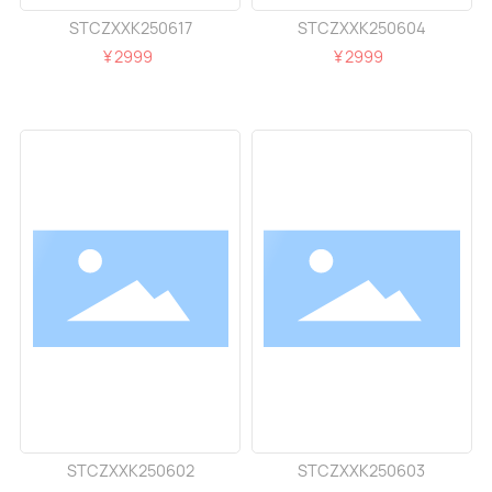
STCZXXK250617
STCZXXK250604
¥ 2999
¥ 2999
加入购物车
加入购物车
STCZXXK250602
STCZXXK250603