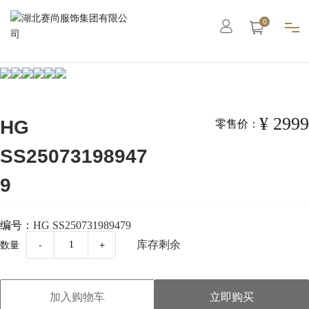
0
首页
集团概况
¥ 2999
HG
零售价：
SS25073198947
智能工厂
9
高级定制
编号：
HG SS250731989479
成衣系列
库存剩余
数量
-
+
职业装
加入购物车
立即购买