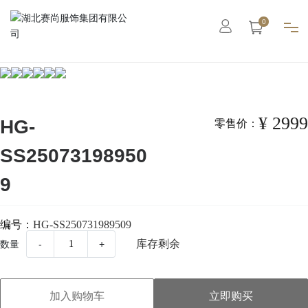
0
首页
集团概况
¥ 2999
HG-
零售价：
SS25073198950
智能工厂
9
高级定制
编号：
HG-SS250731989509
成衣系列
库存剩余
数量
-
+
职业装
加入购物车
立即购买