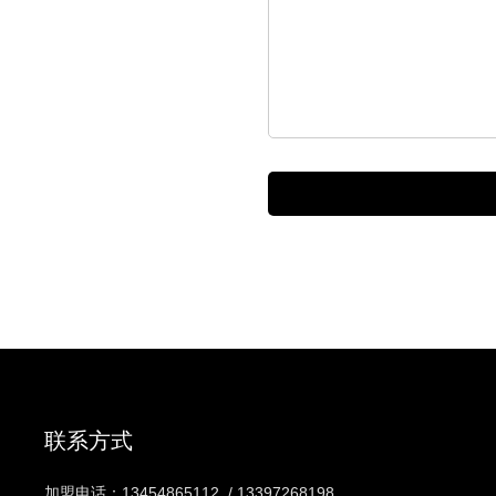
联系方式
加盟电话：
13454865112
/
13397268198