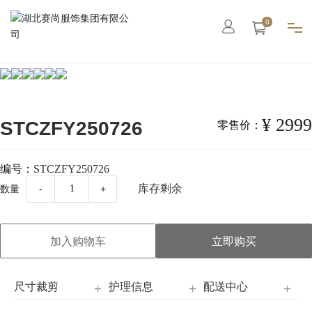
0
首页
集团概况
¥ 2999
STCZFY250726
零售价：
智能工厂
编号：
STCZFY250726
库存剩余
数量
-
+
高级定制
成衣系列
加入购物车
立即购买
职业装
尺寸裁剪
护理信息
配送中心