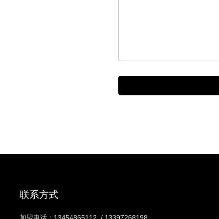
联系方式
加盟电话：
13454865112
/
13397268198